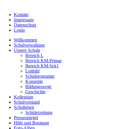
Kontakt
Impressum
Datenschutz
Login
Willkommen
Schulverwaltung
Unsere Schule
Bereich L
Bereich KM-Primar
Bereich KM-Sek1
Leitbild
Schulprogramm
Konzepte
Bildungswege
Geschichte
Kollegium
Schulvorstand
Schulleben
Schülerzeitung
Pressespiegel
Hilfe und Beratung
Foto-Alben