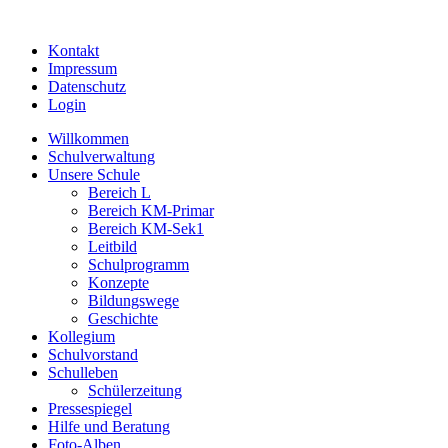
Kontakt
Impressum
Datenschutz
Login
Willkommen
Schulverwaltung
Unsere Schule
Bereich L
Bereich KM-Primar
Bereich KM-Sek1
Leitbild
Schulprogramm
Konzepte
Bildungswege
Geschichte
Kollegium
Schulvorstand
Schulleben
Schülerzeitung
Pressespiegel
Hilfe und Beratung
Foto-Alben